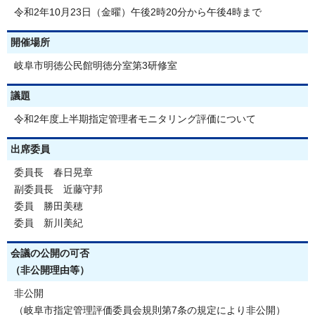
令和2年10月23日（金曜）午後2時20分から午後4時まで
開催場所
岐阜市明徳公民館明徳分室第3研修室
議題
令和2年度上半期指定管理者モニタリング評価について
出席委員
委員長 春日晃章
副委員長 近藤守邦
委員 勝田美穂
委員 新川美紀
会議の公開の可否
（非公開理由等）
非公開
（岐阜市指定管理評価委員会規則第7条の規定により非公開）