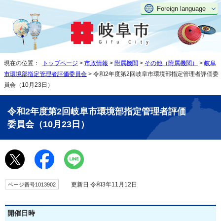
Foreign language
現在の位置：
トップページ
>
市政情報
>
附属機関
>
その他（附属機関）
>
岐阜
市環境部指定管理者評価委員会
> 令和2年度第2回岐阜市環境部指定管理者評価委
員会（10月23日）
令和2年度第2回岐阜市環境部指定管理者評価
委員会（10月23日）
更新日 令和3年11月12日
ページ番号1013902
開催日時