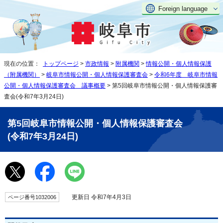
Foreign language
現在の位置：
トップページ
>
市政情報
>
附属機関
>
情報公開・個人情報保護
（附属機関）
>
岐阜市情報公開・個人情報保護審査会
>
令和6年度 岐阜市情報
公開・個人情報保護審査会 議事概要
> 第5回岐阜市情報公開・個人情報保護審
査会(令和7年3月24日)
第5回岐阜市情報公開・個人情報保護審査会
(令和7年3月24日)
更新日 令和7年4月3日
ページ番号1032006