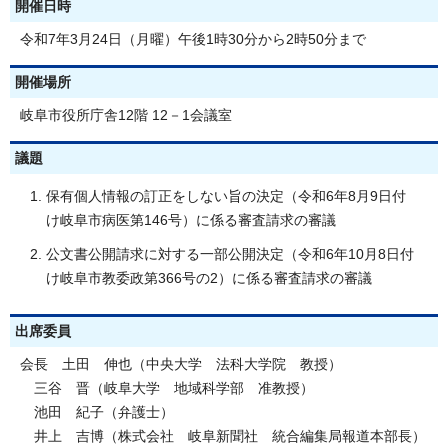
開催日時
令和7年3月24日（月曜）午後1時30分から2時50分まで
開催場所
岐阜市役所庁舎12階 12－1会議室
議題
保有個人情報の訂正をしない旨の決定（令和6年8月9日付
け岐阜市病医第146号）に係る審査請求の審議
公文書公開請求に対する一部公開決定（令和6年10月8日付
け岐阜市教委政第366号の2）に係る審査請求の審議
出席委員
会長 土田 伸也（中央大学 法科大学院 教授）
三谷 晋（岐阜大学 地域科学部 准教授）
池田 紀子（弁護士）
井上 吉博（株式会社 岐阜新聞社 統合編集局報道本部長）