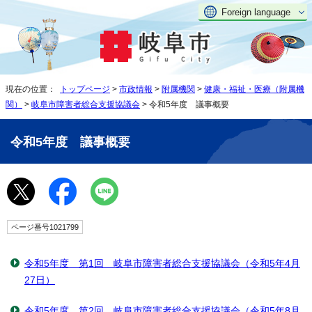
Foreign language
現在の位置：
トップページ
>
市政情報
>
附属機関
>
健康・福祉・医療（附属機
関）
>
岐阜市障害者総合支援協議会
> 令和5年度 議事概要
令和5年度 議事概要
ページ番号1021799
令和5年度 第1回 岐阜市障害者総合支援協議会（令和5年4月
27日）
令和5年度 第2回 岐阜市障害者総合支援協議会（令和5年8月