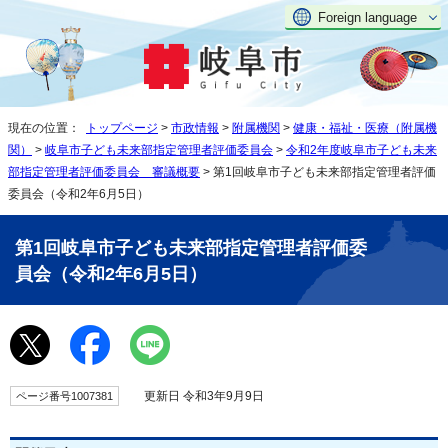
Foreign language
現在の位置：
トップページ
>
市政情報
>
附属機関
>
健康・福祉・医療（附属機
関）
>
岐阜市子ども未来部指定管理者評価委員会
>
令和2年度岐阜市子ども未来
部指定管理者評価委員会 審議概要
> 第1回岐阜市子ども未来部指定管理者評価
委員会（令和2年6月5日）
第1回岐阜市子ども未来部指定管理者評価委
員会（令和2年6月5日）
更新日 令和3年9月9日
ページ番号1007381