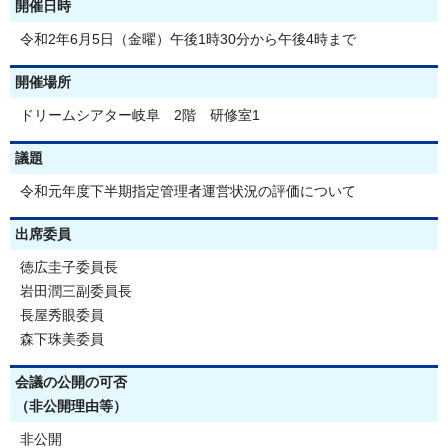
開催日時
令和2年6月5日（金曜）午後1時30分から午後4時まで
開催場所
ドリームシアター岐阜 2階 研修室1
議題
令和元年度下半期指定管理者運営状況の評価について
出席委員
徳広圭子委員長
岩田潤三副委員長
長屋秀眼委員
森下珠美委員
会議の公開の可否
（非公開理由等）
非公開