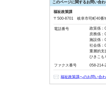
このページに関する
お問い合わ
福祉政策課
〒500-8701 岐阜市司町40
政策係：05
電話番号
庶務係：05
施設係：05
社会係：05
重層的支援推
ひきこもり相
ファクス番号
058-214-
福祉政策課へのお問い合わ