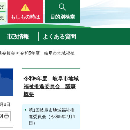
げ
もしもの時は
目的別検索
更
市政情報
よくある質問
進委員会
>
令和5年度 岐阜市地域福祉
令和5年度 岐阜市地域
福祉推進委員会 議事
概要
月9日
第1回岐阜市地域福祉推
刷
進委員会（令和5年7月4
日）