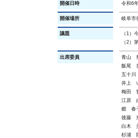
開催日時
令和6
開催場所
岐阜市役
議題
（1）
（2）
出席委員
青山 
飯尾 
五十川
井上 
梅田 
江原 
郷 春
後藤 
白木 
杉浦 