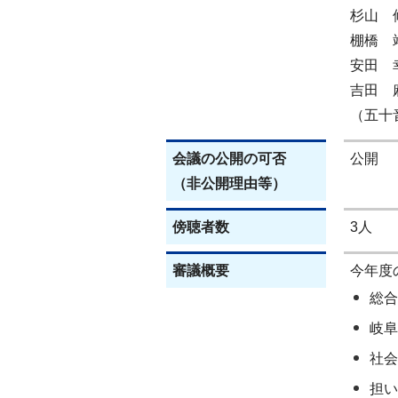
杉山 
棚橋 
安田 
吉田 
（五十
会議の公開の可否
公開
（非公開理由等）
傍聴者数
3人
審議概要
今年度
総合
岐阜
社会
担い