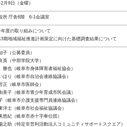
年2月9日（金曜）
所 庁舎6階 6‐1会議室
今年度の取り組みについて
第3期地域福祉推進計画策定に向けた基礎調査結果について
知子（公募委員）
良英（中部学院大学）
 勝也（岐阜市身体障害者福祉協会）
いほり（岐阜市自治会連絡協議会）
哲正（岐阜市医師会）
由美子（岐阜市青少年育成市民会議）
子（岐阜市介護支援専門員連絡協議会）
東洋士（岐阜市社会福祉協議会）
美悠紀（岐阜市赤十字奉仕団）
陽之助（特定非営利活動法人コミュニティサポートスクエア）