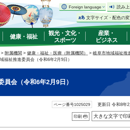
読み上
Foreign language
文字サイズ・配色の変
観光・文化・
産業・
健康・福祉
スポーツ
ビジネス
>
附属機関
>
健康・福祉・医療（附属機関）
>
岐阜市地域福祉推
地域福祉推進委員会（令和6年2月9日）
委員会（令和6年2月9日）
更新日 令和8年2
ページ番号1025029
大きな文字で印
印刷