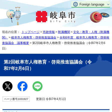
Foreign language
現在の位置：
トップページ
>
市政情報
>
附属機関
>
文化・教育・人権（附属機
関）
>
岐阜市人権教育・啓発推進協議会
>
令和6年度 岐阜市人権教育・啓発推
進協議会 議事概要
> 第2回岐阜市人権教育・啓発推進協議会（令和7年2月6
日）
第2回岐阜市人権教育・啓発推進協議会（令
和7年2月6日）
更新日 令和7年4月1日
ページ番号1031927