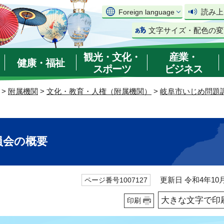
読み上
Foreign language
文字サイズ・配色の変
観光・文化・
産業・
健康・福祉
スポーツ
ビジネス
>
附属機関
>
文化・教育・人権（附属機関）
>
岐阜市いじめ問題
員会の概要
更新日 令和4年10月
ページ番号1007127
大きな文字で印
印刷