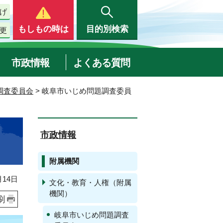
げ
もしもの時は
目的別検索
更
市政情報
よくある質問
調査委員会
> 岐阜市いじめ問題調査委員
市政情報
附属機関
14日
文化・教育・人権（附属
機関）
刷
岐阜市いじめ問題調査