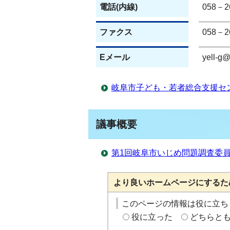
電話(内線)
058－2
ファクス
058－2
Eメール
yell-g@c
岐阜市子ども・若者総合支援セン
議事概要
第1回岐阜市いじめ問題調査委員
より良いホームページにするた
このページの情報は役に立ち
役に立った
どちらと