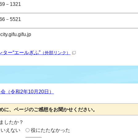
69－1321
66－5521
ity.gifu.gifu.jp
ター“エールぎふ”
（外部リンク）
会（令和2年10月20日）
めに、ページのご感想をお聞かせください。
ましたか？
もいえない
役にたたなかった