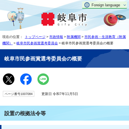
Foreign language
現在の位置：
トップページ
>
市政情報
>
附属機関
>
市民参画・生涯教育（附属
機関）
>
岐阜市民参画賞選考委員会
> 岐阜市民参画賞選考委員会の概要
岐阜市民参画賞選考委員会の概要
更新日 令和7年11月5日
ページ番号1007084
設置の根拠法令等