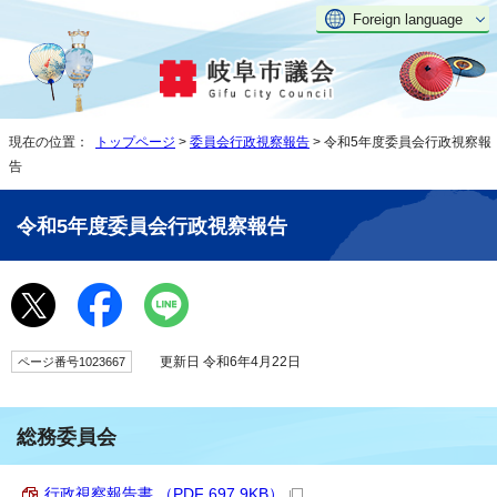
Foreign language
現在の位置：
トップページ
>
委員会行政視察報告
> 令和5年度委員会行政視察報
告
令和5年度委員会行政視察報告
更新日 令和6年4月22日
ページ番号1023667
総務委員会
行政視察報告書 （PDF 697.9KB）