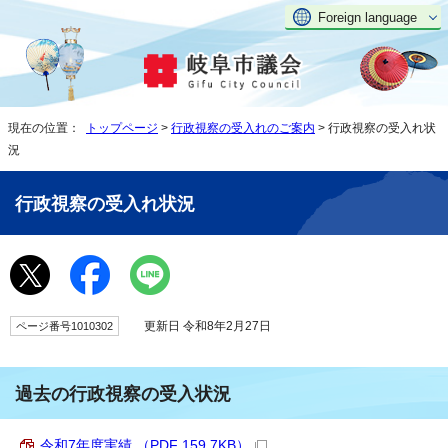
Foreign language
現在の位置：
トップページ
>
行政視察の受入れのご案内
> 行政視察の受入れ状
況
行政視察の受入れ状況
更新日 令和8年2月27日
ページ番号1010302
過去の行政視察の受入状況
令和7年度実績 （PDF 159.7KB）