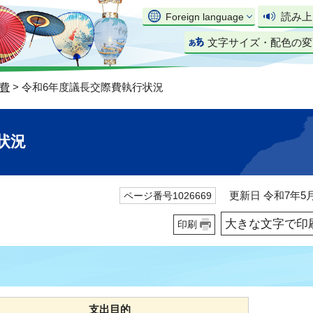
読み上
Foreign language
文字サイズ・配色の変
費
> 令和6年度議長交際費執行状況
状況
更新日 令和7年5月
ページ番号1026669
大きな文字で印
印刷
支出目的