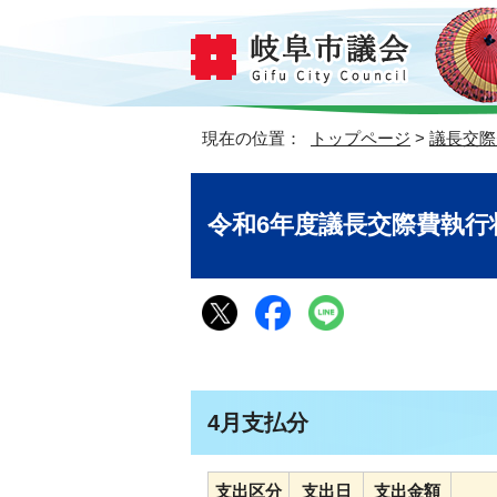
現在の位置：
トップページ
>
議長交際
令和6年度議長交際費執行
4月支払分
支出区分
支出日
支出金額