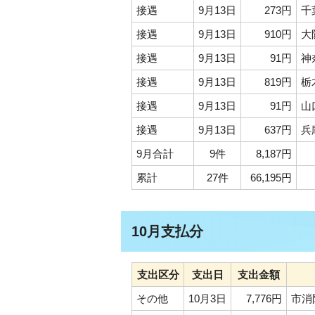
接遇
9月13日
273円
千
接遇
9月13日
910円
大
接遇
9月13日
91円
神
接遇
9月13日
819円
栃
接遇
9月13日
91円
山
接遇
9月13日
637円
兵
9月合計
9件
8,187円
累計
27件
66,195円
10月支払分
支出区分
支出日
支出金額
その他
10月3日
7,776円
市消