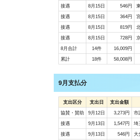
接遇
8月15日
546円
接遇
8月15日
364円
接遇
8月15日
819円
接遇
8月15日
728円
8月合計
14件
16,009円
累計
18件
58,008円
9月支払分
支出区分
支出日
支出金額
協賛・賛助
9月12日
3,273円
市
接遇
9月13日
1,547円
埼
接遇
9月13日
546円
大