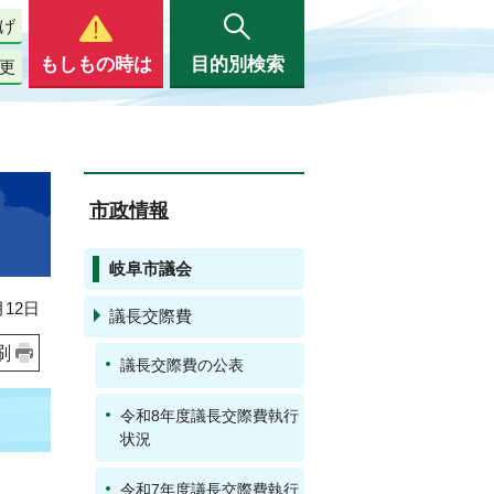
げ
もしもの時は
目的別検索
更
市政情報
岐阜市議会
12日
議長交際費
刷
議長交際費の公表
令和8年度議長交際費執行
状況
令和7年度議長交際費執行