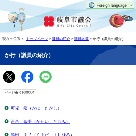
Foreign language
現在の位置：
トップページ
>
議員の紹介
>
議員名簿
> か行（議員の紹介）
か行（議員の紹介）
ページ番号1009384
可児 隆（かに たかし）
河合 智美（かわい ともみ）
熊田 由弘（くまだ よしひろ）