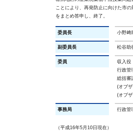
ことにより、再発防止に向けた市の対
をまとめ答申し、終了。
委員長
小野﨑
副委員長
松谷助
委員
収入役
行政管
総括審
(オブ
(オブ
事務局
行政管
（平成16年5月10日現在）