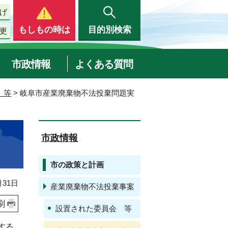
げ
もしもの時は
目的別検索
更
市政情報
よくある質問
 等
> 岐阜市産業廃棄物不法投棄問題実
市政情報
市の政策と計画
31日
産業廃棄物不法投棄事案
刷
設置された委員会 等
する