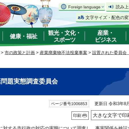
読み上
Foreign language
文字サイズ・配色の変
観光・文化・
産業・
健康・福祉
スポーツ
ビジネス
>
市の政策と計画
>
産業廃棄物不法投棄事案
>
設置された委員会
棄問題実態調査委員会
更新日 令和3年8月
ページ番号1006853
大きな文字で印
印刷
に対する市行政の対応の実態について調査し、事実関係を検証