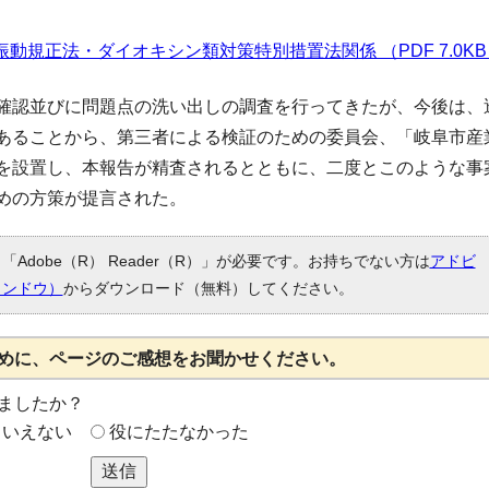
規正法・ダイオキシン類対策特別措置法関係 （PDF 7.0KB
確認並びに問題点の洗い出しの調査を行ってきたが、今後は、
あることから、第三者による検証のための委員会、「岐阜市産
を設置し、本報告が精査されるとともに、二度とこのような事
めの方策が提言された。
Adobe（R） Reader（R）」が必要です。お持ちでない方は
アドビ
ィンドウ）
からダウンロード（無料）してください。
めに、ページのご感想をお聞かせください。
ましたか？
もいえない
役にたたなかった
送信