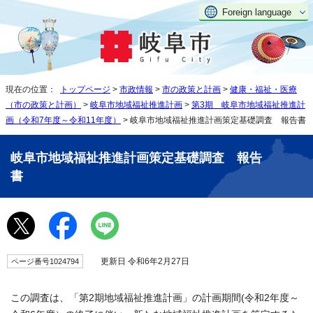
Foreign language
現在の位置：
トップページ
>
市政情報
>
市の政策と計画
>
健康・福祉・医療
（市の政策と計画）
>
岐阜市地域福祉推進計画
>
第3期 岐阜市地域福祉推進計
画（令和7年度～令和11年度）
> 岐阜市地域福祉推進計画策定基礎調査 報告書
岐阜市地域福祉推進計画策定基礎調査 報告
書
更新日 令和6年2月27日
ページ番号1024794
この調査は、「第2期地域福祉推進計画」の計画期間(令和2年度～