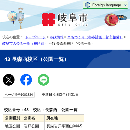
Foreign language
現在の位置：
トップページ
>
市政情報
>
まちづくり（都市計画・都市整備）
>
岐阜市の公園一覧（校区別）
> 43 長森西校区（公園一覧）
43 長森西校区（公園一覧）
更新日 令和3年8月31日
ページ番号1001334
校区番号：43 校区：長森西 公園一覧
公園種別
公園名
所在地
地区公園
岩戸公園
長森岩戸字西山944-5