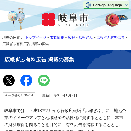
Foreign language
現在の位置：
トップページ
>
市政情報
>
広報
>
広報ぎふ
>
広報ぎふ有料広告
>
広報ぎふ有料広告 掲載の募集
広報ぎふ有料広告 掲載の募集
更新日 令和5年6月2日
ページ番号1035704
岐阜市では、平成18年7月から行政広報紙「広報ぎふ」に、地元企
業のイメージアップと地域経済の活性化に資するとともに、本市
の財源確保を図ることを目的に、有料広告を掲載することとし、