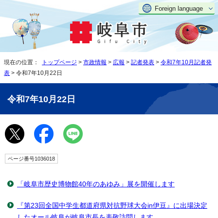
Foreign language
現在の位置：
トップページ
>
市政情報
>
広報
>
記者発表
>
令和7年10月記者発
表
> 令和7年10月22日
令和7年10月22日
ページ番号1036018
「岐阜市歴史博物館40年のあゆみ」展を開催します
『第23回全国中学生都道府県対抗野球大会in伊豆』に出場決定
したオール岐阜が岐阜市長を表敬訪問します。