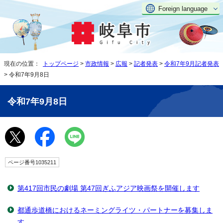
Foreign language
現在の位置：
トップページ
>
市政情報
>
広報
>
記者発表
>
令和7年9月記者発表
> 令和7年9月8日
令和7年9月8日
ページ番号1035211
第417回市民の劇場 第47回ぎふアジア映画祭を開催します
都通歩道橋におけるネーミングライツ・パートナーを募集しま
す