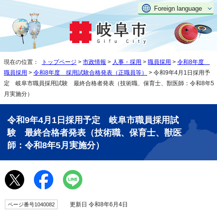
Foreign language
現在の位置：
トップページ
>
市政情報
>
人事・採用
>
職員採用
>
令和8年度
職員採用
>
令和8年度 採用試験合格発表（正職員等）
> 令和9年4月1日採用予
定 岐阜市職員採用試験 最終合格者発表（技術職、保育士、獣医師：令和8年5
月実施分）
令和9年4月1日採用予定 岐阜市職員採用試
験 最終合格者発表（技術職、保育士、獣医
師：令和8年5月実施分）
更新日 令和8年6月4日
ページ番号1040082