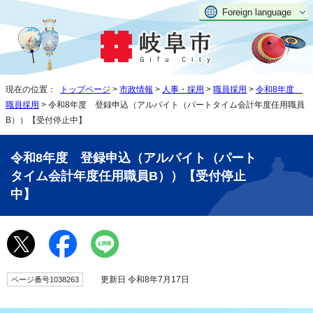
Foreign language
現在の位置：
トップページ
>
市政情報
>
人事・採用
>
職員採用
>
令和8年度
職員採用
> 令和8年度 登録申込（アルバイト（パートタイム会計年度任用職員
B））【受付停止中】
令和8年度 登録申込（アルバイト（パート
タイム会計年度任用職員B））【受付停止
中】
更新日 令和8年7月17日
ページ番号1038263