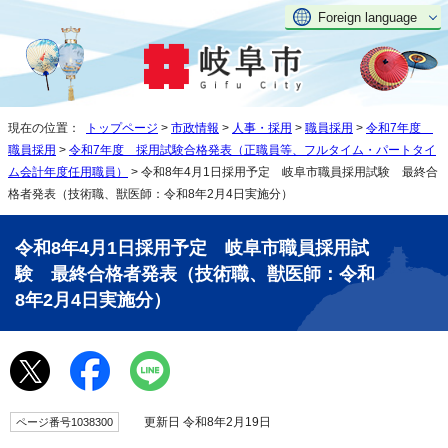
Foreign language
現在の位置：
トップページ
>
市政情報
>
人事・採用
>
職員採用
>
令和7年度
職員採用
>
令和7年度 採用試験合格発表（正職員等、フルタイム・パートタイ
ム会計年度任用職員）
> 令和8年4月1日採用予定 岐阜市職員採用試験 最終合
格者発表（技術職、獣医師：令和8年2月4日実施分）
令和8年4月1日採用予定 岐阜市職員採用試
験 最終合格者発表（技術職、獣医師：令和
8年2月4日実施分）
更新日 令和8年2月19日
ページ番号1038300