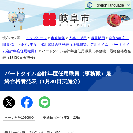
Foreign language
現在の位置：
トップページ
>
市政情報
>
人事・採用
>
職員採用
>
令和6年度
職員採用
>
令和6年度 採用試験合格発表（正職員等、フルタイム・パートタイ
ム会計年度任用職員）
> パートタイム会計年度任用職員（事務職）最終合格者発
表（1月30日実施分）
パートタイム会計年度任用職員（事務職）最
終合格者発表（1月30日実施分）
更新日 令和7年2月20日
ページ番号1030909