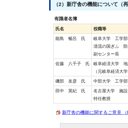
（2）新庁舎の機能について（
有識者名簿
氏名
役職等
能島 暢呂 氏
岐阜大学 工学部
清流の国ぎふ 防
副センター長
佐藤 八千子 氏
岐阜経済大学 地
（元岐阜経済大学
磯部 友彦 氏
中部大学 工学部
田中 英紀 氏
名古屋大学 施設
特任教授
新庁舎の機能に関するご意見 （PDF