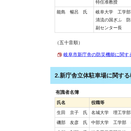
特任准教授
能島 暢呂 氏
岐阜大学 工学部
清流の国ぎふ 防
副センター長
（五十音順）
岐阜市新庁舎の防災機能に関する検討
2.新庁舎立体駐車場に関する
有識者名簿
氏名
役職等
生田 京子 氏
名城大学 理工学部
磯部 友彦 氏
中部大学 工学部 