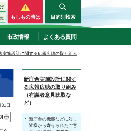
げ
もしもの時は
目的別検索
更
市政情報
よくある質問
舎実施設計に関する広報広聴の取り組み
新庁舎実施設計に関す
る広報広聴の取り組み
（有識者意見聴取な
ど）
31日
刷
新庁舎の機能などに対し
皆様から寄せられたご意
する