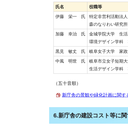
氏名
役職等
伊藤 栄一 氏
特定非営利活動法人
森のなりわい研究所
加藤 幸治 氏
金城学院大学 生活
環境デザイン学科 
黒見 敏丈 氏
岐阜女子大学 家政
中風 明世 氏
岐阜市立女子短期大
生活デザイン学科 
（五十音順）
新庁舎の景観や緑化計画に関するご意
6.新庁舎の建設コスト等に関