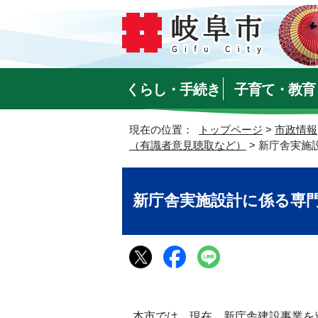
くらし・手続き
子育て・教育
現在の位置：
トップページ
>
市政情報
（有識者意見聴取など）
> 新庁舎実施
新庁舎実施設計に係る専
本市では、現在、新庁舎建設事業を