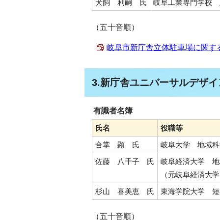
犬飼 利嗣 氏
岐阜工業専門学校 
（五十音順）
岐阜市新庁舎立体駐車場に関する検討
3.新庁舎ユニバーサルデザイ
有識者名簿
氏名
役職等
合掌 顕 氏
岐阜大学 地域科
佐藤 八千子 氏
岐阜経済大学 地
（元岐阜経済大学
杉山 喜美恵 氏
東海学院大学 短
（五十音順）