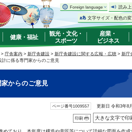
読み上
Foreign language
文字サイズ・配色の変
観光・文化・
産業・
健康・福祉
スポーツ
ビジネス
>
庁舎案内
>
新庁舎建設
>
新庁舎建設に関する広報・広聴
>
新庁
設計に係る専門家からのご意見
門家からのご意見
更新日 令和3年8月
ページ番号1009557
大きな文字で印
印刷
進めており、本年度は構造や意匠等について詳細な図面を作成