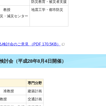
防災教育・被災者支援
 教授
地震工学・都市防災
災・減災センター
会のご意見 （PDF 170.5KB）
検討会（平成28年8月4日開催）
専門分野
 准教授
建築計画
教授
交通計画