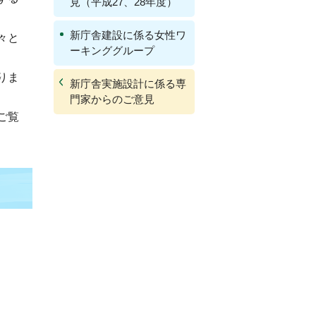
見（平成27、28年度）
新庁舎建設に係る女性ワ
々と
ーキンググループ
りま
新庁舎実施設計に係る専
門家からのご意見
ご覧