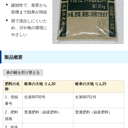
緩効性で、発芽から
収穫まで効果が持続
雨で流出しにくいた
め、川や海の環境に
やさしい
製品概要
表の幅を切り替える
肥料の名
岐阜の大地 りん20
岐阜の大地 りん25
称
1．登録
生第89750号
生第89751号
番号
2．肥料
普通肥料（副産肥料）
普通肥料（副産肥料）
規格
3．性状