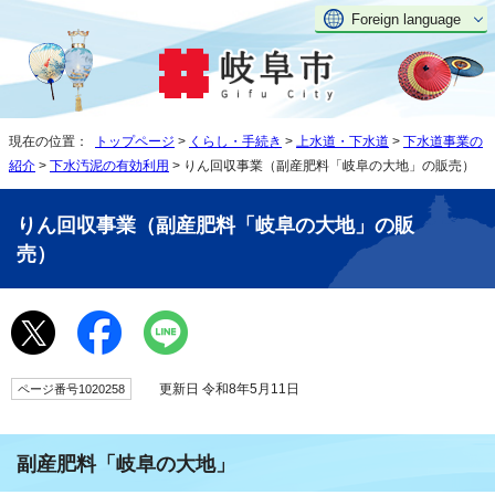
Foreign language
現在の位置：
トップページ
>
くらし・手続き
>
上水道・下水道
>
下水道事業の
紹介
>
下水汚泥の有効利用
> りん回収事業（副産肥料「岐阜の大地」の販売）
りん回収事業（副産肥料「岐阜の大地」の販
売）
更新日 令和8年5月11日
ページ番号1020258
副産肥料「岐阜の大地」