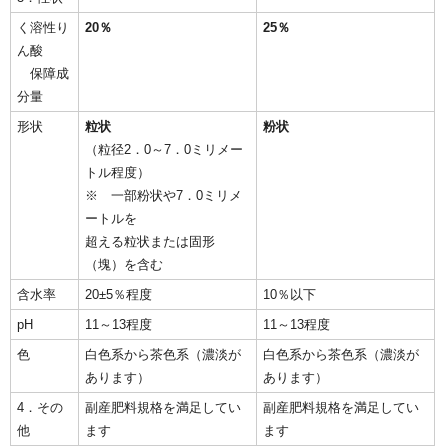
く溶性り
20％
25％
ん酸
保障成
分量
形状
粒状
粉状
（粒径2．0～7．0ミリメー
トル程度）
※ 一部粉状や7．0ミリメ
ートルを
超える粒状または固形
（塊）を含む
含水率
20±5％程度
10％以下
pH
11～13程度
11～13程度
色
白色系から茶色系（濃淡が
白色系から茶色系（濃淡が
あります）
あります）
4．その
副産肥料規格を満足してい
副産肥料規格を満足してい
他
ます
ます