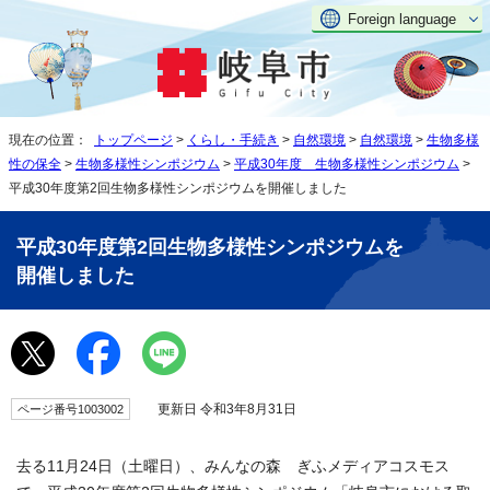
Foreign language
現在の位置：
トップページ
>
くらし・手続き
>
自然環境
>
自然環境
>
生物多様
性の保全
>
生物多様性シンポジウム
>
平成30年度 生物多様性シンポジウム
>
平成30年度第2回生物多様性シンポジウムを開催しました
平成30年度第2回生物多様性シンポジウムを
開催しました
更新日 令和3年8月31日
ページ番号1003002
去る11月24日（土曜日）、みんなの森 ぎふメディアコスモス