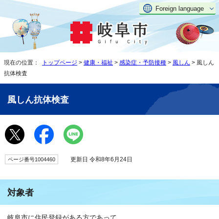
Foreign language
現在の位置：
トップページ
>
健康・福祉
>
感染症・予防接種
>
風しん
> 風しん
抗体検査
風しん抗体検査
更新日 令和8年6月24日
ページ番号1004460
対象者
岐阜市に住民登録がある方であって、