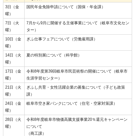
3日（金
国民年金免除申請について（国保・年金課）
曜）
7日（火
7月から9月に開催する主催事業について（岐阜市文化セン
曜）
ター）
10日（金
ぎふ仕事フェアについて（労働雇用課）
曜）
14日（火
夏の特別展について（科学館）
曜）
17日（金
令和8年度第39回岐阜市民芸術祭の開催について（岐阜市
曜）
生涯学習センター）
21日（火
ぎふし共育・女性活躍企業の募集について（子ども政策
曜）
課）
24日（金
岐阜市空き家バンクについて（住宅・空家対策課）
曜）
28日（火
令和8年度岐阜市物価高騰支援事業20％還元キャンペーン
曜）
について
（商工課）