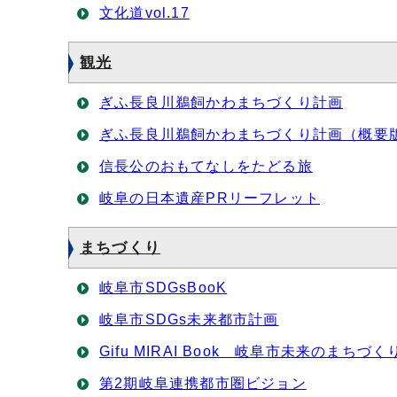
文化道vol.17
観光
ぎふ長良川鵜飼かわまちづくり計画
ぎふ長良川鵜飼かわまちづくり計画（概要
信長公のおもてなしをたどる旅
岐阜の日本遺産PRリーフレット
まちづくり
岐阜市SDGsBooK
岐阜市SDGs未来都市計画
Gifu MIRAI Book 岐阜市未来のまちづ
第2期岐阜連携都市圏ビジョン