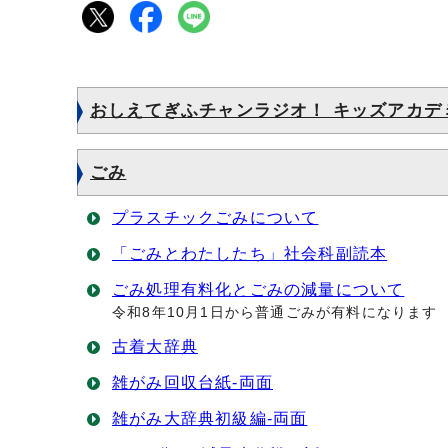
おしえてぎふチャンラジオ！ キッズアカデ
ごみ
プラスチックごみについて
「ごみとわたしたち」社会科副読本
ごみ処理有料化とごみの減量について
令和8年10月1日から普通ごみが有料になります
古着大辞典
雑がみ回収台紙-両面
雑がみ大辞典初級編‐両面