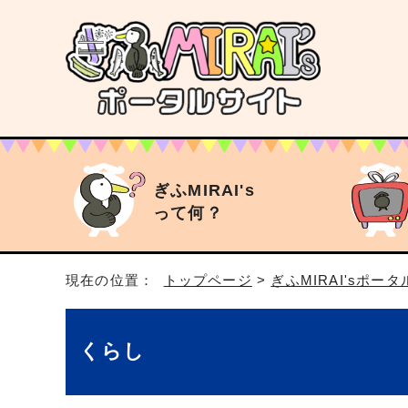
ぎふMIRAI's
って何？
現在の位置：
トップページ
>
ぎふMIRAI'sポー
くらし