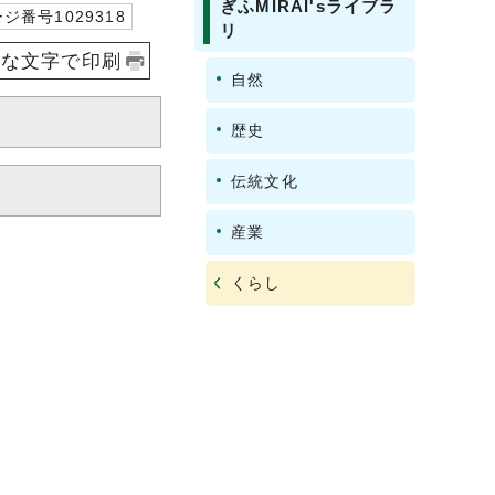
ぎふMIRAI'sライブラ
ジ番号1029318
リ
きな文字で印刷
自然
歴史
伝統文化
産業
くらし