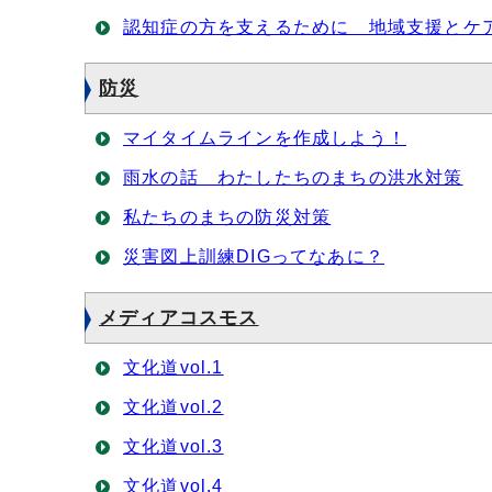
認知症の方を支えるために 地域支援とケ
防災
マイタイムラインを作成しよう！
雨水の話 わたしたちのまちの洪水対策
私たちのまちの防災対策
災害図上訓練DIGってなあに？
メディアコスモス
文化道vol.1
文化道vol.2
文化道vol.3
文化道vol.4