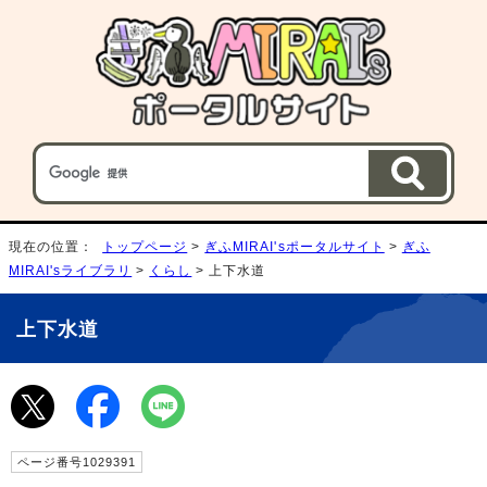
現在の位置：
トップページ
>
ぎふMIRAI'sポータルサイト
>
ぎふ
MIRAI'sライブラリ
>
くらし
> 上下水道
上下水道
ページ番号1029391