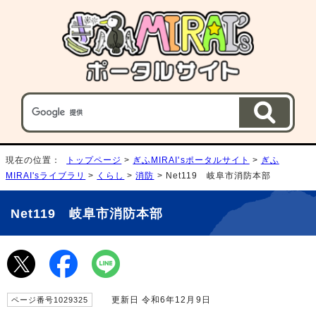
現在の位置：
トップページ
>
ぎふMIRAI'sポータルサイト
>
ぎふ
MIRAI'sライブラリ
>
くらし
>
消防
> Net119 岐阜市消防本部
Net119 岐阜市消防本部
更新日 令和6年12月9日
ページ番号1029325