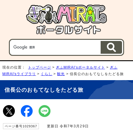
現在の位置：
トップページ
>
ぎふMIRAI'sポータルサイト
>
ぎふ
MIRAI'sライブラリ
>
くらし
>
観光
> 信長公のおもてなしをたどる旅
信長公のおもてなしをたどる旅
更新日 令和7年3月29日
ページ番号1029367