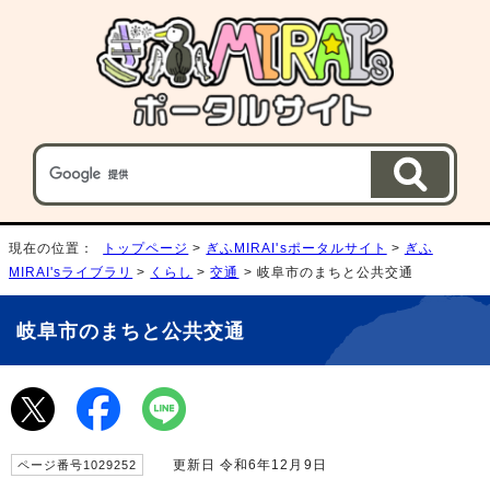
現在の位置：
トップページ
>
ぎふMIRAI'sポータルサイト
>
ぎふ
MIRAI'sライブラリ
>
くらし
>
交通
> 岐阜市のまちと公共交通
岐阜市のまちと公共交通
更新日 令和6年12月9日
ページ番号1029252