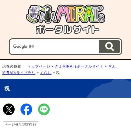
現在の位置：
トップページ
>
ぎふMIRAI'sポータルサイト
>
ぎふ
MIRAI'sライブラリ
>
くらし
> 税
税
ページ番号1029392