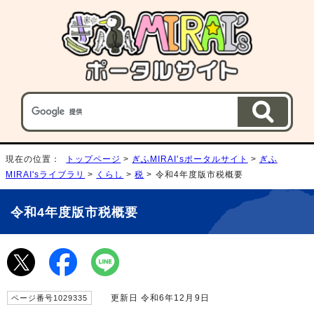
現在の位置：
トップページ
>
ぎふMIRAI'sポータルサイト
>
ぎふ
MIRAI'sライブラリ
>
くらし
>
税
> 令和4年度版市税概要
令和4年度版市税概要
更新日 令和6年12月9日
ページ番号1029335