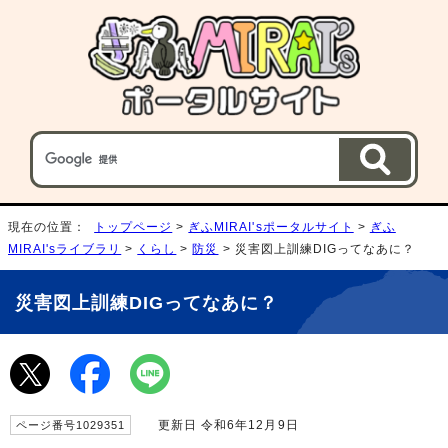
現在の位置：
トップページ
>
ぎふMIRAI'sポータルサイト
>
ぎふ
MIRAI'sライブラリ
>
くらし
>
防災
> 災害図上訓練DIGってなあに？
災害図上訓練DIGってなあに？
更新日 令和6年12月9日
ページ番号1029351