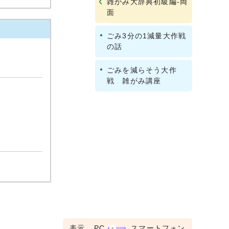
雑がみ大辞典初級編‐両
面
ごみ3分の1減量大作戦
の話
ごみを減らそう大作
戦 雑がみ講座
表示
PC
スマートフォン