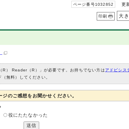
更新日
ページ番号1032852
大
印刷
）
（R） Reader（R）」が必要です。お持ちでない方は
アドビシス
ド（無料）してください。
ージのご感想をお聞かせください。
？
役にたたなかった
送信