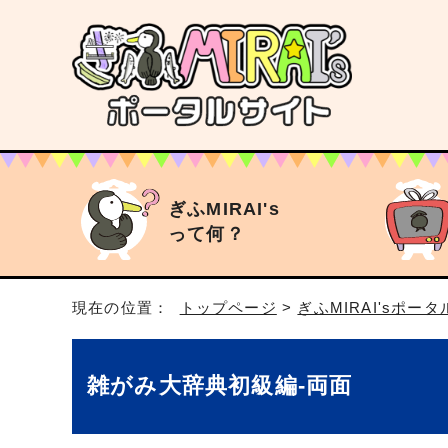
ぎふMIRAI's
って何？
現在の位置：
トップページ
>
ぎふMIRAI'sポー
雑がみ大辞典初級編‐両面