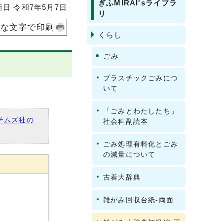
ぎふMIRAI'sライブラ
 令和7年5月7日
リ
きな文字で印刷
くらし
ごみ
プラスチックごみにつ
いて
「ごみとわたしたち」
テムズ社の
社会科副読本
ごみ処理有料化とごみ
の減量について
古着大辞典
雑がみ回収台紙-両面