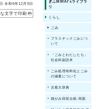
ぎふMIRAI'sライブラ
 令和6年12月9日
リ
きな文字で印刷
くらし
ごみ
プラスチックごみにつ
いて
「ごみとわたしたち」
社会科副読本
ごみ処理有料化とごみ
の減量について
古着大辞典
雑がみ回収台紙-両面