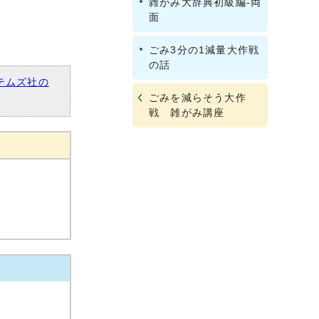
雑がみ大辞典初級編‐両
面
ごみ3分の1減量大作戦
の話
テムズ社の
ごみを減らそう大作
戦 雑がみ講座