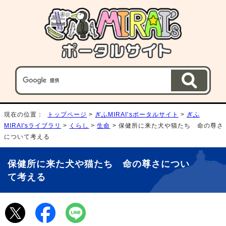
現在の位置：
トップページ
>
ぎふMIRAI'sポータルサイト
>
ぎふ
MIRAI'sライブラリ
>
くらし
>
生命
> 保健所に来た犬や猫たち 命の尊さ
について考える
保健所に来た犬や猫たち 命の尊さについ
て考える