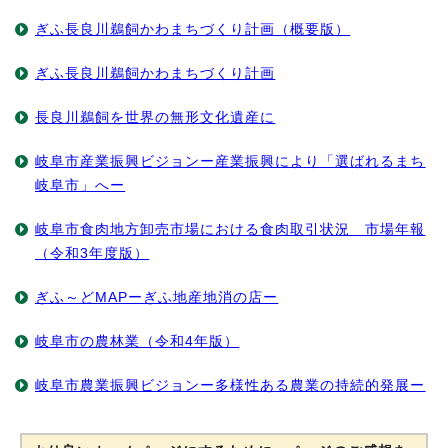
ぎふ長良川鵜飼かわまちづくり計画（概要版）
ぎふ長良川鵜飼かわまちづくり計画
長良川鵜飼を世界の無形文化遺産に
岐阜市産業振興ビジョンー産業振興により「選ばれるまち
岐阜市」へー
岐阜市食肉地方卸売市場における食肉取引状況 市場年報
（令和3年度版）
ぎふ～どMAPーぎふ地産地消の店ー
岐阜市の農林業（令和4年版）
岐阜市農業振興ビジョンー多様性ある農業の持続的発展ー