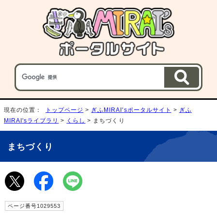
現在の位置：
トップページ
>
ぎふMIRAI'sポータルサイト
>
ぎふ
MIRAI'sライブラリ
>
くらし
> まちづくり
まちづくり
ページ番号1029553