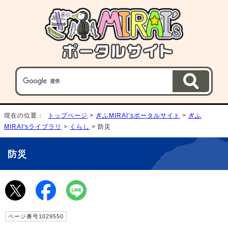
現在の位置：
トップページ
>
ぎふMIRAI'sポータルサイト
>
ぎふ
MIRAI'sライブラリ
>
くらし
> 防災
防災
ページ番号1029550