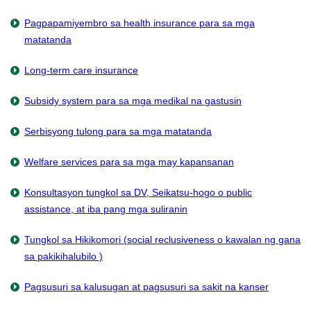
Pagpapamiyembro sa health insurance para sa mga
matatanda
Long-term care insurance
Subsidy system para sa mga medikal na gastusin
Serbisyong tulong para sa mga matatanda
Welfare services para sa mga may kapansanan
Konsultasyon tungkol sa DV, Seikatsu-hogo o public
assistance, at iba pang mga suliranin
Tungkol sa Hikikomori (social reclusiveness o kawalan ng gana
sa pakikihalubilo )
Pagsusuri sa kalusugan at pagsusuri sa sakit na kanser