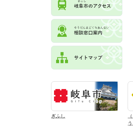
ぎふし
（
う