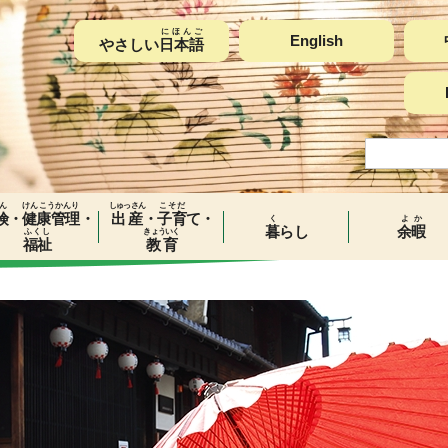
にほんご
English
やさしい
日本語
ん
けんこうかんり
しゅっさん
こそだ
険
・
健康管理
・
出産
・
子育
て・
く
よか
暮
らし
余暇
ふくし
きょういく
福祉
教育