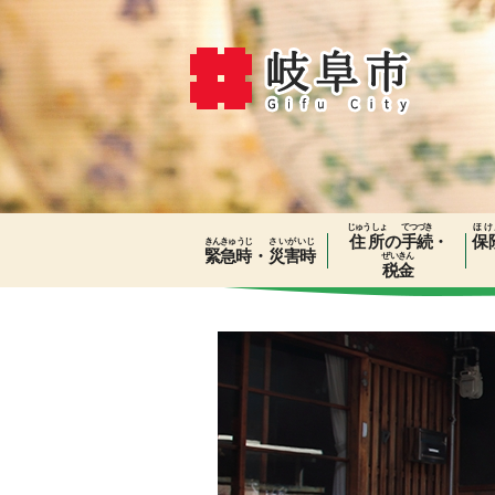
じゅうしょ
てつづき
ほけ
住所
の
手続
・
保
きんきゅうじ
さいがいじ
緊急時
・
災害時
ぜいきん
税金