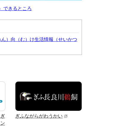
）できるところ
みん）向（む）け生活情報（せいかつ
 ぎ
ぎふながらがわうかい
セン