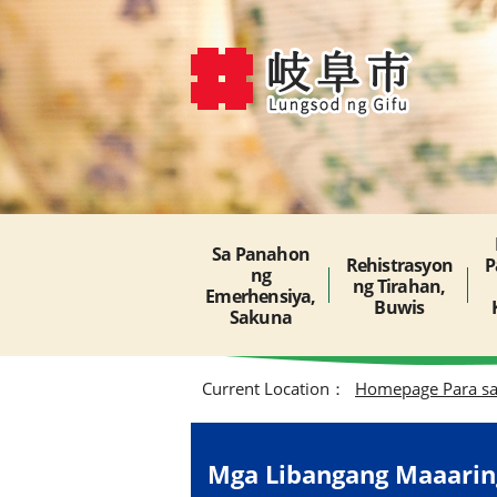
Sa Panahon
Rehistrasyon
P
ng
ng Tirahan,
Emerhensiya,
Buwis
Sakuna
Current Location：
Homepage Para s
Mga Libangang Maaarin