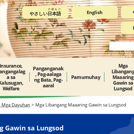
にほんご
English
やさしい
日本語
Insurance,
Mga
Panganganak
angangalag
Libangan
, Pag-aalaga
a sa
Pamumuhay
Maaaring
ng Bata, Pag-
Kalusugan,
Gawin sa
aaral
Welfare
Lungsod
a Mga Dayuhan
> Mga Libangang Maaaring Gawin sa Lungsod
g Gawin sa Lungsod