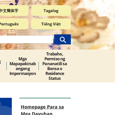
中文簡体字
Tagalog
Português
Tiếng Việt
Trabaho,
Mga
Permiso ng
g
Mapapakinab
Pananatili sa
angang
Bansa o
Impormasyon
Residence
Status
Homepage Para sa
Mga Dayuhan