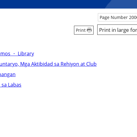
Page Number 200
Print in large fo
Print
smos ・ Library
untaryo, Mga Aktibidad sa Rehiyon at Club
ibangan
d sa Labas