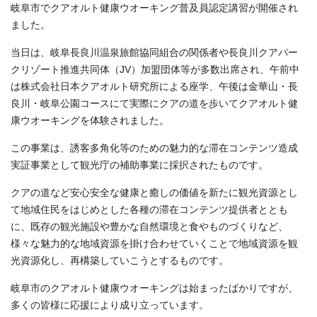
岐阜市でクアオルト健康ウオーキング普及員認定講習が開催され
ました。
当日は、岐阜長良川温泉旅館協同組合の関係者や長良川クアパー
クリゾート推進共同体（JV）加盟団体等が多数出席され、午前中
は株式会社日本クアオルト研究所による座学、午後は金華山・長
良川・岐阜公園コースにて実際にクアの道を歩いてクアオルト健
康ウオーキングを体験されました。
この事業は、誘客多角化等のための魅力的な滞在コンテンツ造成
実証事業として観光庁の補助事業に採択されたものです。
クアの道など安心安全な健康と癒しの価値を新たに観光資源とし
て地域住民をはじめとした各種の滞在コンテンツ提供者ととも
に、既存の観光施設や豊かな自然環境と食やものづくりなど、
様々な魅力的な地域資源を掛け合わせていくことで地域資源を観
光資源化し、再構築していこうとするものです。
岐阜市のクアオルト健康ウオーキングは始まったばかりですが、
多くの皆様に応援により成り立っています。