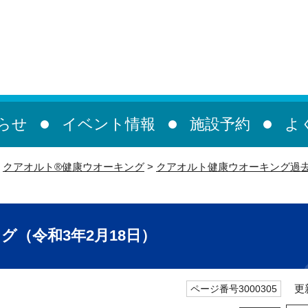
らせ
イベント情報
施設予約
よ
>
クアオルト®健康ウオーキング
>
クアオルト健康ウオーキング過
（令和3年2月18日）
更新
ページ番号3000305