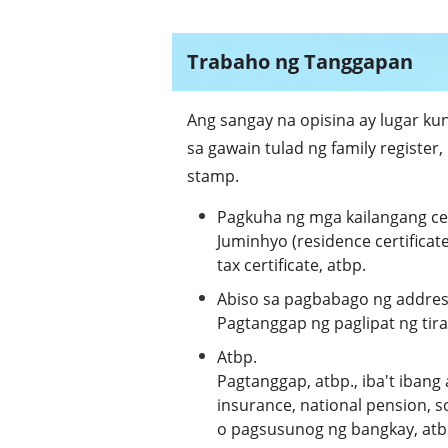
Trabaho ng Tanggapan
Ang sangay na opisina ay lugar k
sa gawain tulad ng family register
stamp.
Pagkuha ng mga kailangang cer
Juminhyo (residence certificate)
tax certificate, atbp.
Abiso sa pagbabago ng addre
Pagtanggap ng paglipat ng tira
Atbp.
Pagtanggap, atbp., iba't iban
insurance, national pension, so
o pagsusunog ng bangkay, atb