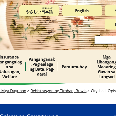
にほんご
English
やさしい
日本語
Insurance,
Mga
Panganganak
angangalag
Libangan
, Pag-aalaga
a sa
Pamumuhay
Maaaring
ng Bata, Pag-
Kalusugan,
Gawin sa
aaral
Welfare
Lungsod
a Mga Dayuhan
>
Rehistrasyon ng Tirahan, Buwis
> City Hall, Opi