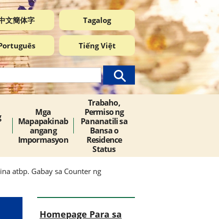
中文簡体字
Tagalog
Português
Tiếng Việt
Trabaho,
Mga
Permiso ng
g
Mapapakinab
Pananatili sa
angang
Bansa o
Impormasyon
Residence
Status
sina atbp. Gabay sa Counter ng
Homepage Para sa