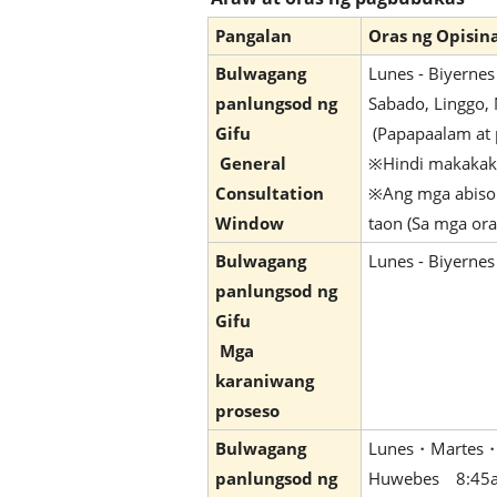
Pangalan
Oras ng Opisin
Bulwagang
Lunes - Biyern
panlungsod ng
Sabado, Linggo,
Gifu
(Papapaalam at p
General
※Hindi makakaku
Consultation
※Ang mga abiso 
Window
taon (Sa mga ora
Bulwagang
Lunes - Biyern
panlungsod ng
Gifu
Mga
karaniwang
proseso
Bulwagang
Lunes・Martes・
panlungsod ng
Huwebes 8:45a