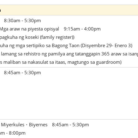
a
es 8:30am - 5:30pm
 Mga araw na piyesta opisyal 9:15am - 4:00pm
agkuha ng koseki (family register))
ha ng mga sertipiko sa Bagong Taon (Disyembre 29- Enero 3)
lamang sa rehistro ng pamilya ang tatanggapin 365 araw sa isan
s maliban sa nakasulat sa itaas, magtungo sa guardroom)
es 8:45am - 5:30pm
Miyerkules・Biyernes 8:45am - 5:30pm
m - 8:00pm