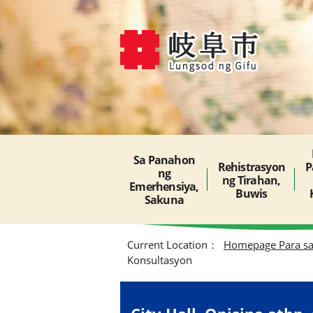
Sa Panahon
Rehistrasyon
P
ng
ng Tirahan,
Emerhensiya,
Buwis
Sakuna
Current Location：
Homepage Para s
Konsultasyon