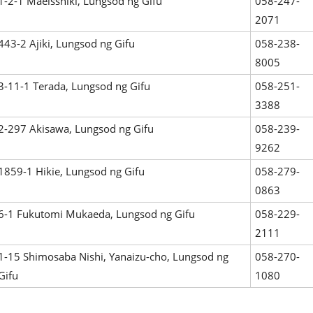
1-2-1 Maeisshiki, Lungsod ng Gifu
058-247-
2071
443-2 Ajiki, Lungsod ng Gifu
058-238-
8005
3-11-1 Terada, Lungsod ng Gifu
058-251-
3388
2-297 Akisawa, Lungsod ng Gifu
058-239-
9262
1859-1 Hikie, Lungsod ng Gifu
058-279-
0863
6-1 Fukutomi Mukaeda, Lungsod ng Gifu
058-229-
2111
1-15 Shimosaba Nishi, Yanaizu-cho, Lungsod ng
058-270-
Gifu
1080