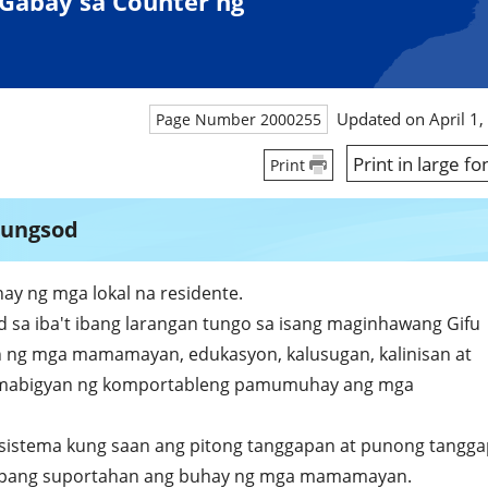
. Gabay sa Counter ng
Updated on April 1,
Page Number 2000255
Print in large fo
Print
Lungsod
hay ng mga lokal na residente.
od sa iba't ibang larangan tungo sa isang maginhawang Gifu
n ng mga mamamayan, edukasyon, kalusugan, kalinisan at
ra mabigyan ng komportableng pamumuhay ang mga
 sistema kung saan ang pitong tanggapan at punong tangg
an upang suportahan ang buhay ng mga mamamayan.