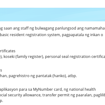
ung saan ang staff ng bulwagang panlungsod ang namamaha
, basic resident registration system, pagpapatala ng inkan o
tificates
, koseki (family register), personal seal registration certific
ss
han, pagrehistro ng pantatak (hanko), atbp.
g aplikasyon para sa MyNumber card, ng national health
cial security allowance, transfer permit ng paaralan, paglili
p.