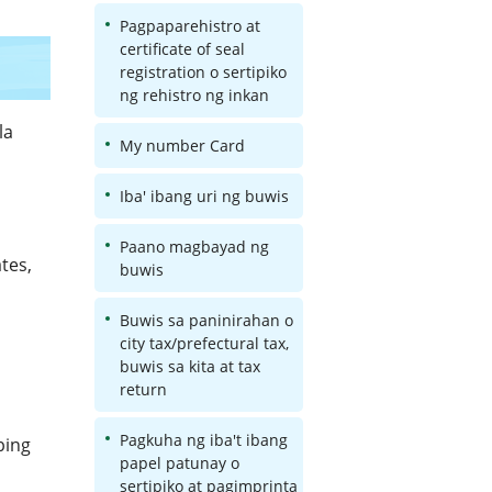
Pagpaparehistro at
certificate of seal
registration o sertipiko
ng rehistro ng inkan
la
My number Card
Iba' ibang uri ng buwis
Paano magbayad ng
ates,
buwis
Buwis sa paninirahan o
city tax/prefectural tax,
buwis sa kita at tax
return
Pagkuha ng iba't ibang
bing
papel patunay o
sertipiko at pagimprinta