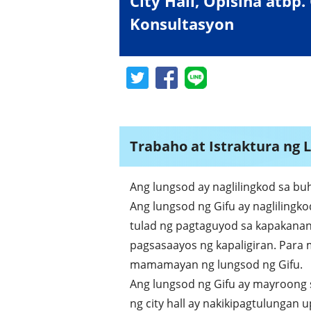
City Hall, Opisina atbp
Konsultasyon
Trabaho at Istraktura ng 
Ang lungsod ay naglilingkod sa bu
Ang lungsod ng Gifu ay naglilingk
tulad ng pagtaguyod sa kapakana
pagsasaayos ng kapaligiran. Pa
mamamayan ng lungsod ng Gifu.
Ang lungsod ng Gifu ay mayroong
ng city hall ay nakikipagtulung