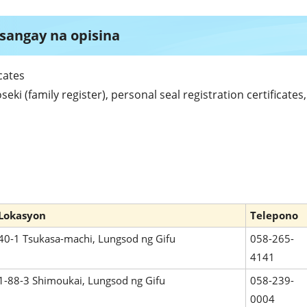
 sangay na opisina
cates
seki (family register), personal seal registration certificates,
Lokasyon
Telepono
40-1 Tsukasa-machi, Lungsod ng Gifu
058-265-
4141
1-88-3 Shimoukai, Lungsod ng Gifu
058-239-
0004