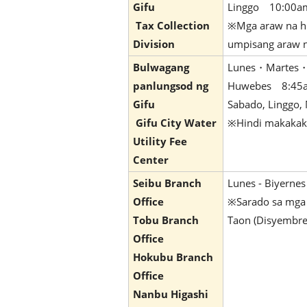
Gifu
Linggo 10:00am
Tax Collection
※Mga araw na hin
Division
umpisang araw n
Bulwagang
Lunes・Martes・
panlungsod ng
Huwebes 8:45a
Gifu
Sabado, Linggo,
Gifu City Water
※Hindi makakaku
Utility Fee
Center
Seibu Branch
Lunes - Biyern
Office
※Sarado sa mga a
Tobu Branch
Taon (Disyembre
Office
Hokubu Branch
Office
Nanbu Higashi