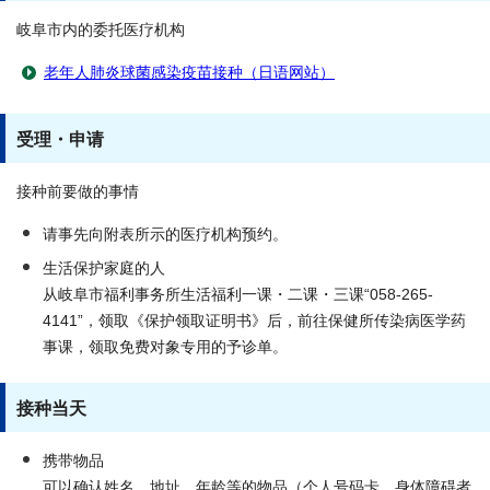
岐阜市内的委托医疗机构
老年人肺炎球菌感染疫苗接种（日语网站）
受理・申请
接种前要做的事情
请事先向附表所示的医疗机构预约。
生活保护家庭的人
从岐阜市福利事务所生活福利一课・二课・三课“058-265-
4141”，领取《保护领取证明书》后，前往保健所传染病医学药
事课，领取免费对象专用的予诊单。
接种当天
携带物品
可以确认姓名、地址、年龄等的物品（个人号码卡、身体障碍者