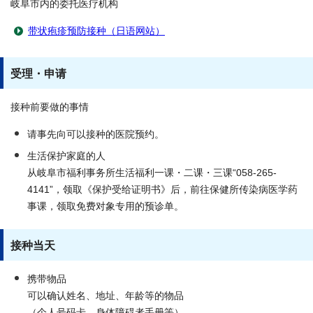
岐阜市内的委托医疗机构
带状疱疹预防接种（日语网站）
受理・申请
接种前要做的事情
请事先向可以接种的医院预约。
生活保护家庭的人
从岐阜市福利事务所生活福利一课・二课・三课“058-265-
4141”，领取《保护受给证明书》后，前往保健所传染病医学药
事课，领取免费对象专用的预诊单。
接种当天
携带物品
可以确认姓名、地址、年龄等的物品
（个人号码卡、身体障碍者手册等）