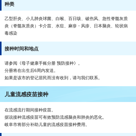
种类
乙型肝炎、小儿肺炎球菌、白喉、百日咳、破伤风、急性脊髓灰质
炎（脊髓灰质炎）卡介苗、水痘、麻疹・风疹、日本脑炎、轮状病
毒感染
接种时间和地点
请参阅《母子健康手账分册 预防接种》。
分册将在出生后6周内发送。
如果是该市的登记居民而没有收到，请与我们联系。
儿童流感疫苗接种
在流感流行期间接种疫苗。
据说接种流感疫苗可有效预防流感脑炎和肺炎的恶化。
岐阜市将部分补助儿童的流感疫苗接种费用。