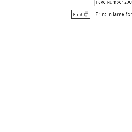
Page Number 200
Print in large fo
Print