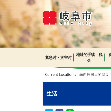
地址的手续・税
紧急时・灾害时
金
Current Location：
面向外国人的网页
生活