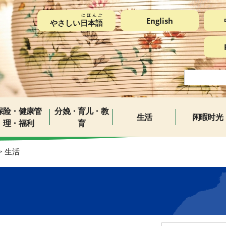
にほんご
English
やさしい
日本語
保险・健康管
分娩・育儿・教
生活
闲暇时光
理・福利
育
> 生活