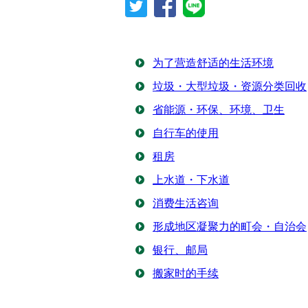
为了营造舒适的生活环境
垃圾・大型垃圾・资源分类回收
省能源・环保、环境、卫生
自行车的使用
租房
上水道・下水道
消费生活咨询
形成地区凝聚力的町会・自治会
银行、邮局
搬家时的手续