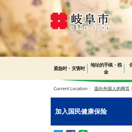
地址的手续・税
紧急时・灾害时
金
Current Location：
面向外国人的网页
加入国民健康保险