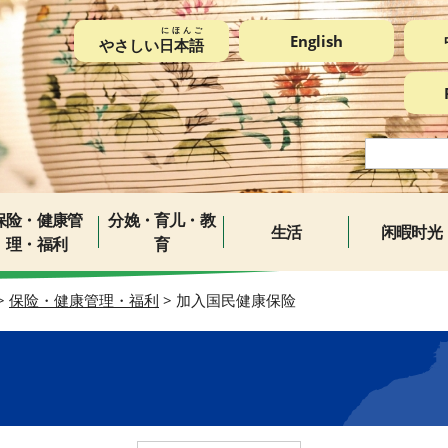
にほんご
English
やさしい
日本語
保险・健康管
分娩・育儿・教
生活
闲暇时光
理・福利
育
>
保险・健康管理・福利
> 加入国民健康保险